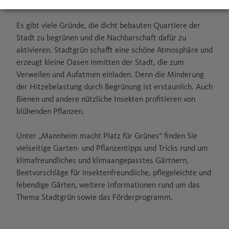
Umsetzungsmöglichkeiten und Machbarkeit.
Es gibt viele Gründe, die dicht bebauten Quartiere der
Stadt zu begrünen und die Nachbarschaft dafür zu
aktivieren. Stadtgrün schafft eine schöne Atmosphäre und
erzeugt kleine Oasen inmitten der Stadt, die zum
Verweilen und Aufatmen einladen. Denn die Minderung
der Hitzebelastung durch Begrünung ist erstaunlich. Auch
Bienen und andere nützliche Insekten profitieren von
blühenden Pflanzen.
Unter „Mannheim macht Platz für Grünes“ finden Sie
vielseitige Garten- und Pflanzentipps und Tricks rund um
klimafreundliches und klimaangepasstes Gärtnern,
Beetvorschläge für insektenfreundliche, pflegeleichte und
lebendige Gärten, weitere Informationen rund um das
Thema Stadtgrün sowie das Förderprogramm.