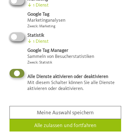
↓
1
Dienst
Ein vertikaler Garten, eine grüne
Google Tag
Dachterrasse oder ein naturnaher,
Marketinganalysen
Zweck
:
Marketing
klimafreundlicher Innenhof: Die
Statistik
Möglichkeiten, Mannheim grüner zu
↓
1
Dienst
gestalten, sind vielfältig.
Google Tag Manager
Sammeln von Besucherstatistiken
Zweck
:
Statistik
Die Stadt Mannheim möchte den Anteil des Grüns in der
Alle Dienste aktivieren oder deaktivieren
Mit diesem Schalter können Sie alle Dienste
Stadt erhöhen und fördert daher seit 2016 die Begrünung
aktivieren oder deaktivieren.
von Dächern, Fassaden und Entsiegelungsflächen. Wer
zum Beispiel einen Teil seines Grundstücks entsiegelt und
in eine Grünfläche oder ein blühendes Beet umwandelt,
kann einen Zuschuss erhalten. Die Klimaschutzagentur
Meine Auswahl speichern
setzt das Förderprogramm um und bietet umfassende
Alle zulassen und fortfahren
Beratung ("Begrünungscheck") zu