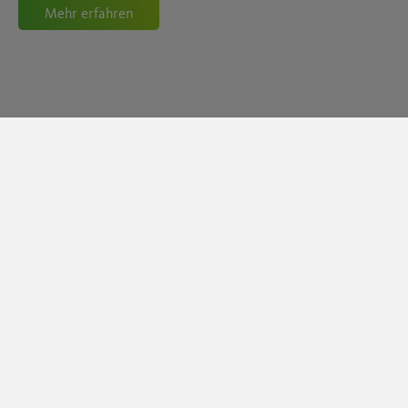
Mehr erfahren
Erhalten Sie alle Infos für eine
zukunftsorientierte
Wärmeversorgung
Die zentrale Informationsseite zur